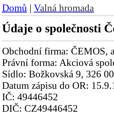
Domů
|
V
alná hromada
Údaje o společnosti Če
Obchodní firma: ČEMOS, a
Právní forma: Akciová spol
Sídlo: Božkovská 9, 326 00
Datum zápisu do OR: 15.9
IČ: 49446452
DIČ: CZ49446452